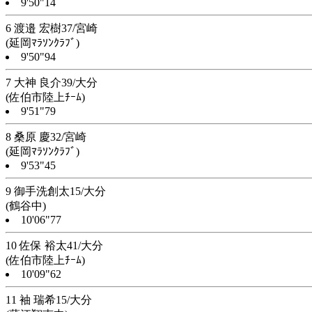
9'50"14
6 渡邉 宏樹37/宮崎
(延岡ﾏﾗｿﾝｸﾗﾌﾞ)
9'50"94
7 大神 良介39/大分
(佐伯市陸上ﾁｰﾑ)
9'51"79
8 桑原 慶32/宮崎
(延岡ﾏﾗｿﾝｸﾗﾌﾞ)
9'53"45
9 御手洗創太15/大分
(鶴谷中)
10'06"77
10 佐保 裕太41/大分
(佐伯市陸上ﾁｰﾑ)
10'09"62
11 袖 瑞希15/大分