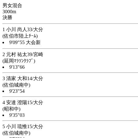
男女混合
3000m
決勝
1 小川 尚人33/大分
(佐伯市陸上ﾁｰﾑ)
9'09"55 大会新
2 元村 祐太39/宮崎
(延岡ﾏﾗｿﾝｸﾗﾌﾞ)
9'13"66
3 清家 大和14/大分
(佐伯城南中)
9'23"54
4 安達 澄陽15/大分
(昭和中)
9'35"03
5 小川 琉惟15/大分
(佐伯城南中)