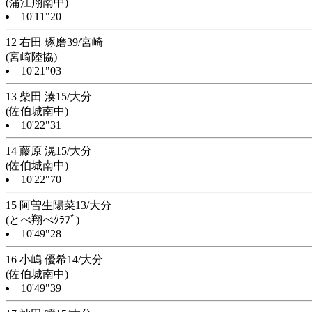
(蒲江翔南中)
10'11"20
12 右田 琢磨39/宮崎
(宮崎陸協)
10'21"03
13 柴田 湊15/大分
(佐伯城南中)
10'22"31
14 藤原 滉15/大分
(佐伯城南中)
10'22"70
15 阿曽生陽菜13/大分
(とべ翔べｸﾗﾌﾞ)
10'49"28
16 小嶋 優希14/大分
(佐伯城南中)
10'49"39