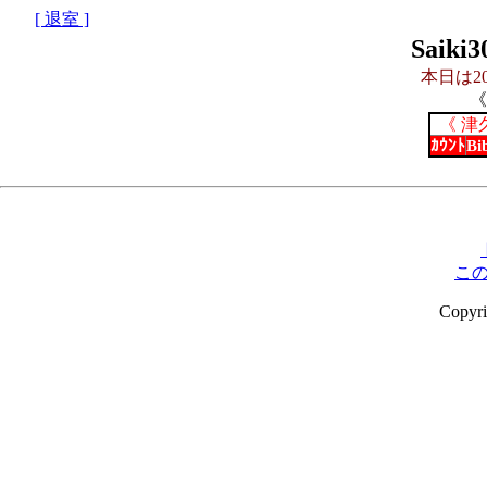
[ 退室 ]
Saik
本日は20
《
《 津
ｶｳﾝﾄ
Bi
こ
Copyr