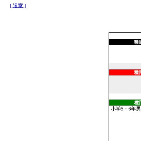
[ 退室 ]
種
種
種
小学5・6年男女