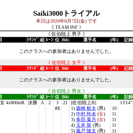
Saiki3000トライアル
本日は2026年8月7日(金) です
《 TEAM INF 》
《 佐伯陸上 男子 》
目
ﾗｳﾝﾄﾞ
組
ﾚｰﾝ
位
Bib
選手名
(年)
記録
このクラスへの参加者はありませんでした。
《 佐伯陸上 女子 》
目
ﾗｳﾝﾄﾞ
組
ﾚｰﾝ
位
Bib
選手名
(年)
記録
このクラスへの参加者はありませんでした。
《 佐伯陸上 男女 》
目
ﾗｳﾝﾄﾞ
組
ﾚｰﾝ
位
Bib
選手名
(年)
記録
 4x800mR
決勝
A
2
3
21
[佐伯陸上B]
13'14"
#3
1)
森崎 航太
(
男
)
10
2)
中村 怜未
(
女
)
11
3)
多田 葉月
(
女
)
11
4)
玉井 龍
(
男
)
11
5)
風戸 陵太
(
男
)
11