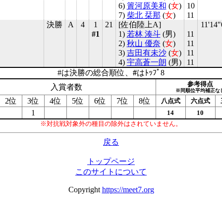
6)
簀河原美和
(
女
)
10
7)
柴北 栞那
(
女
)
11
決勝
A
4
1
21
[佐伯陸上A]
11'14"
#1
1)
若林 湊斗
(
男
)
11
2)
秋山 優奈
(
女
)
11
3)
吉田有未沙
(
女
)
11
4)
宇高蒼一朗
(
男
)
11
#は決勝の総合順位、
#
はﾄｯﾌﾟ8
参考得点
入賞者数
※同順位平均補正な
2位
3位
4位
5位
6位
7位
8位
八点式
六点式
1
14
10
※対抗戦対象外の種目の除外はされていません。
戻る
トップページ
このサイトについて
Copyright
https://meet7.org