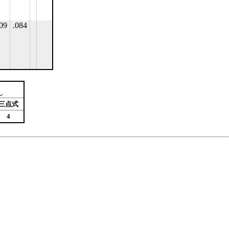
09
.084
し
三点式
4