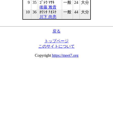
9
35
ｺﾞﾄｳ ﾏｻｷ
一般
24
大分
後藤 雅貴
10
36
ｶﾜｼﾀ ﾅｵｽｹ
一般
44
大分
川下 尚亮
戻る
トップページ
このサイトについて
Copyright
https://meet7.org