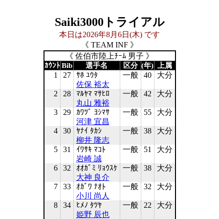
Saiki3000トライアル
本日は2026年8月6日(木) です
《 TEAM INF 》
《 佐伯市陸上ﾁｰﾑ 男子 》
ｶｳﾝﾄ
Bib
選手名
区分
(年)
上属
1
27
ｻﾎ ﾕｳﾀ
一般
40
大分
佐保 裕太
2
28
ﾏﾙﾔﾏ ﾏｻﾋﾛ
一般
42
大分
丸山 雅裕
3
29
ｶﾜﾂﾞ ﾖｼﾏｻ
一般
55
大分
河津 宜昌
4
30
ﾔﾅｲ ﾀｶｼ
一般
38
大分
柳井 隆志
5
31
ｲﾜｻｷ ﾏｺﾄ
一般
51
大分
岩崎 誠
6
32
ｵｵｶﾞﾐ ﾘｮｳｽｹ
一般
38
大分
大神 良介
7
33
ｵｶﾞﾜ ﾅｵﾄ
一般
32
大分
小川 尚人
8
34
ﾋﾒﾉ ﾀﾂﾔ
一般
22
大分
姫野 辰也