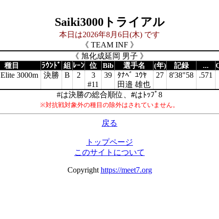
Saiki3000トライアル
本日は2026年8月6日(木) です
《 TEAM INF 》
《 旭化成延岡 男子 》
種目
ﾗｳﾝﾄﾞ
組
ﾚｰﾝ
位
Bib
選手名
(年)
記録
...
lite 3000m
決勝
B
2
3
39
ﾀﾅﾍﾞ ﾕｳﾔ
27
8'38"58
.571
#11
田邉 雄也
#は決勝の総合順位、
#
はﾄｯﾌﾟ8
※対抗戦対象外の種目の除外はされていません。
戻る
トップページ
このサイトについて
Copyright
https://meet7.org