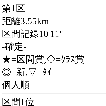
第1区
距離3.55km
区間記録10'11"
-確定-
★=区間賞,◇=ｸﾗｽ賞
◎=新,▽=ﾀｲ
個人順
区間1位