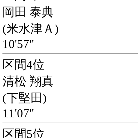
岡田 泰典
(米水津Ａ)
10'57"
区間4位
清松 翔真
(下堅田)
11'07"
区間5位