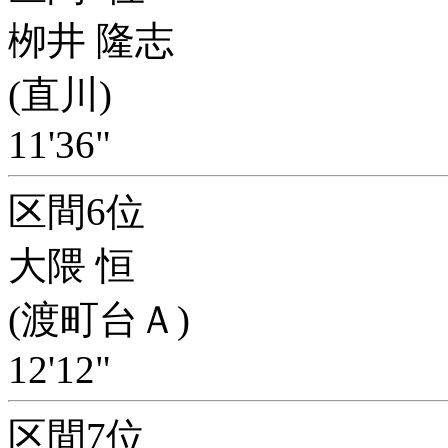
栁井 隆志
(直川)
11'36"
区間6位
大隈 恒
(渡町台Ａ)
12'12"
区間7位