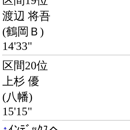
区間19位
渡辺 将吾
(鶴岡Ｂ)
14'33"
区間20位
上杉 優
(八幡)
15'15"
↑
ｲﾝﾃﾞｯｸｽへ