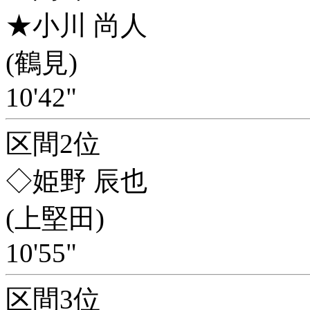
★小川 尚人
(鶴見)
10'42"
区間2位
◇姫野 辰也
(上堅田)
10'55"
区間3位