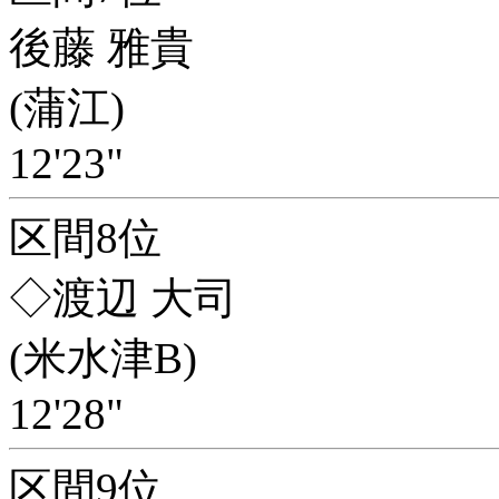
後藤 雅貴
(蒲江)
12'23"
区間8位
◇渡辺 大司
(米水津B)
12'28"
区間9位