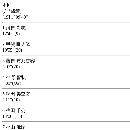
本匠
(ﾁｰﾑ成績)
[19] 1ﾟ09'40"
1 河原 尚志
12'42"(9)
2 甲斐 唯人②
10'55"(20)
3 藤原 布乃香⑥
5'07"(20)
4 小野 智弘
4'30"(OP)
5 稗田 美空②
7'11"(10)
6 稗田 千公
14'00"(18)
7 小山 飛慶