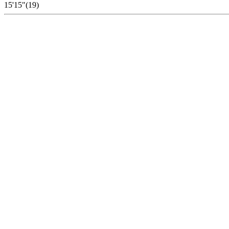
15'15"(19)