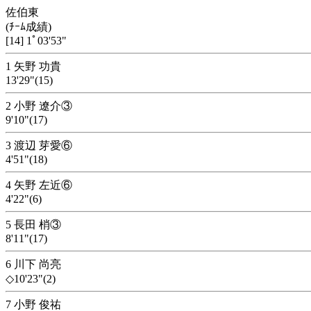
佐伯東
(ﾁｰﾑ成績)
[14] 1ﾟ03'53"
1 矢野 功貴
13'29"(15)
2 小野 遼介③
9'10"(17)
3 渡辺 芽愛⑥
4'51"(18)
4 矢野 左近⑥
4'22"(6)
5 長田 梢③
8'11"(17)
6 川下 尚亮
◇10'23"(2)
7 小野 俊祐