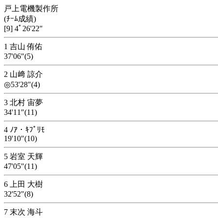
戸上電機製作所
(ﾁｰﾑ成績)
[9] 4ﾟ26'22"
1 吉山 侑佑
37'06"(5)
2 山﨑 諒介
◎53'28"(4)
3 北村 宙夢
34'11"(11)
4 ﾉｱ・ｷﾌﾟﾘﾓ
19'10"(10)
5 岩室 天輝
47'05"(11)
6 上田 大樹
32'52"(8)
7 末次 海斗