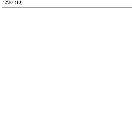
42'30"(10)