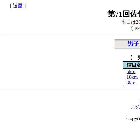
[ 退室 ]
第71回
本日は20
《 P
男子
【 
種目
5km
10km
3km
こ
Copyr