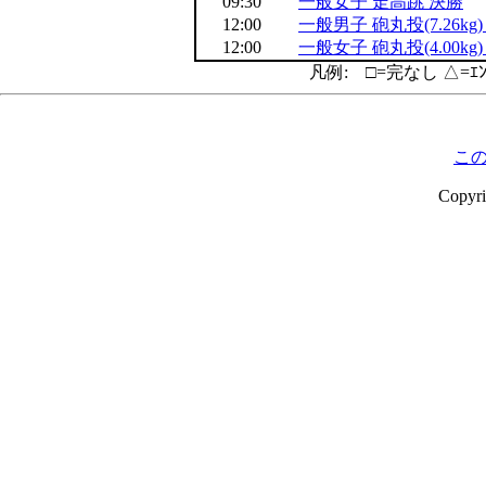
09:30
一般女子 走高跳 決勝
12:00
一般男子 砲丸投(7.26kg
12:00
一般女子 砲丸投(4.00kg
凡例: □=完なし △=ｴ
こ
Copyr