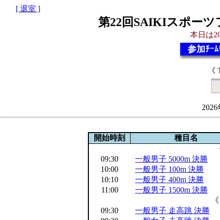
[ 退室 ]
第22回SAIKIスポ
本日は20
参加ﾁｰﾑ
《 
202
開始時刻
種目名
09:30
一般男子 5000m 決勝
10:00
一般男子 100m 決勝
10:10
一般男子 400m 決勝
11:00
一般男子 1500m 決勝
《
09:30
一般男子 走高跳 決勝