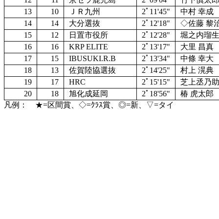
13
10
ＪＲ九州
2ﾟ11'45"
中村 幸成
14
14
大分選抜
2ﾟ12'18"
◇佐藤 黎
15
12
日置市役所
2ﾟ12'28"
堀之内瑠
16
16
KRP ELITE
2ﾟ13'17"
大里 昌真
17
15
IBUSUKI.R.B
2ﾟ13'34"
中條 幸大
18
13
佐賀陸協選抜
2ﾟ14'25"
村上 滉典
19
17
HRC
2ﾟ15'15"
芝上丞乃
20
18
旭化成延岡
2ﾟ18'56"
椿 虎太郎
凡例： ★=区間賞、◇=ｸﾗｽ賞、◎=新、▽=タイ