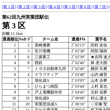
[第 1 区]
[第 2 区]
[第 3 区]
[第 4 区]
[第 5 区]
[第 6 区]
[第 7 区]
第62回九州実業団駅伝
第 3 区
距離 11.1km
通過順位
Noｶｰﾄﾞ
チーム名
通過ﾀｲﾑ
選手名
1
2
黒崎播磨
2ﾟ02'13"
田村 友佑
2
3
安川電機
2ﾟ02'38"
阿部 陽樹
3
6
三菱重工
2ﾟ02'39"
★吉岡 遼
4
8
西鉄
2ﾟ02'46"
林 虎大朗
5
7
トヨタ自動車九州
2ﾟ02'46"
横田 玖磨
6
4
クラフティア
2ﾟ02'48"
山内 健登
7
1
旭化成A
2ﾟ03'05"
山本 歩夢
8
5
ひらまつ病院
2ﾟ03'44"
上村 直也
9
9
戸上電機製作所
2ﾟ04'45"
北村 宙夢
10
19
旭化成B
2ﾟ06'08"
村山 謙太
11
20
実業団混成A
2ﾟ06'16"
◇宗像 聖
12
11
京セラ鹿児島
2ﾟ09'04"
竹下慎太