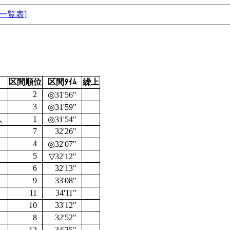
[一覧表]
区間順位
区間ﾀｲﾑ
繰上
2
◎31'56"
3
◎31'59"
人
1
◎31'54"
7
32'26"
4
◎32'07"
5
▽32'12"
6
32'13"
9
33'08"
11
34'11"
10
33'12"
8
32'52"
郎
12
34'25"